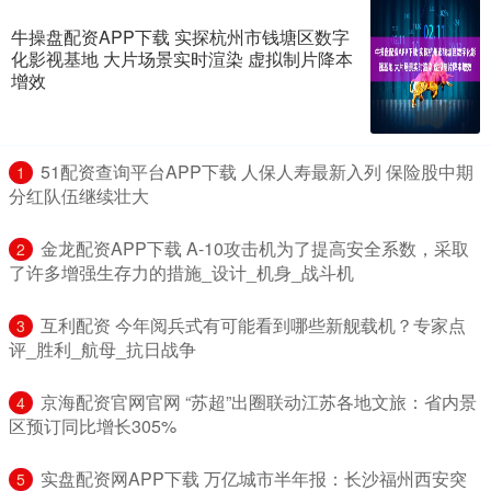
牛操盘配资APP下载 实探杭州市钱塘区数字
化影视基地 大片场景实时渲染 虚拟制片降本
增效
​51配资查询平台APP下载 人保人寿最新入列 保险股中期
1
分红队伍继续壮大
​金龙配资APP下载 A-10攻击机为了提高安全系数，采取
2
了许多增强生存力的措施_设计_机身_战斗机
​互利配资 今年阅兵式有可能看到哪些新舰载机？专家点
3
评_胜利_航母_抗日战争
​京海配资官网官网 “苏超”出圈联动江苏各地文旅：省内景
4
区预订同比增长305%
​实盘配资网APP下载 万亿城市半年报：长沙福州西安突
5