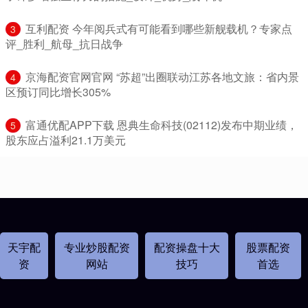
​互利配资 今年阅兵式有可能看到哪些新舰载机？专家点
3
评_胜利_航母_抗日战争
​京海配资官网官网 “苏超”出圈联动江苏各地文旅：省内景
4
区预订同比增长305%
​富通优配APP下载 恩典生命科技(02112)发布中期业绩，
5
股东应占溢利21.1万美元
天宇配
专业炒股配资
配资操盘十大
股票配资
资
网站
技巧
首选