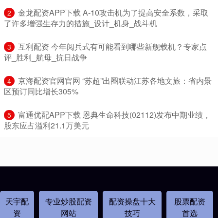
​金龙配资APP下载 A-10攻击机为了提高安全系数，采取
2
了许多增强生存力的措施_设计_机身_战斗机
​互利配资 今年阅兵式有可能看到哪些新舰载机？专家点
3
评_胜利_航母_抗日战争
​京海配资官网官网 “苏超”出圈联动江苏各地文旅：省内景
4
区预订同比增长305%
​富通优配APP下载 恩典生命科技(02112)发布中期业绩，
5
股东应占溢利21.1万美元
天宇配
专业炒股配资
配资操盘十大
股票配资
资
网站
技巧
首选