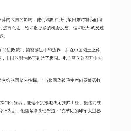
美苏两大国的影响，他们试图在我们最困难时将我们逼
暂时选择忍让，给印度更多的机会反省。但印度却愈发过
起。
的“前进政策”，频繁越过中印边界，并在中国领土上修
冲突，中国的耐性终于到达了极限。毛主席立刻召开中央
交给张国华来指挥。” 当张国华被毛主席问及能否打
但接到任务后，他毫不犹豫地决定挂帅出征。抵达前线
分行为后，他攥紧拳头愤怒道：“克节朗的印军太过嚣