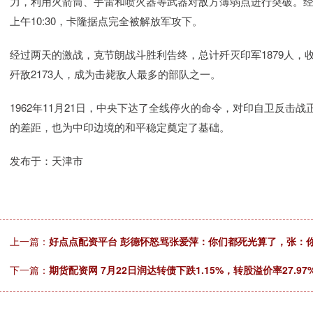
力，利用火箭筒、手雷和喷火器等武器对敌方薄弱点进行突破。
上午10:30，卡隆据点完全被解放军攻下。
经过两天的激战，克节朗战斗胜利告终，总计歼灭印军1879人，
歼敌2173人，成为击毙敌人最多的部队之一。
1962年11月21日，中央下达了全线停火的命令，对印自卫反击
的差距，也为中印边境的和平稳定奠定了基础。
发布于：天津市
上一篇：
好点点配资平台 彭德怀怒骂张爱萍：你们都死光算了，张：你
下一篇：
期货配资网 7月22日润达转债下跌1.15%，转股溢价率27.97