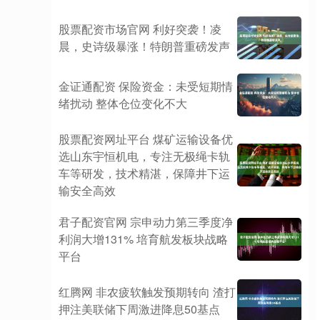
股票配资市场官网 利好突袭！凌
晨，史诗级暴涨！特朗普重磅发声
金证通配资 保险资金：未受短期情
绪扰动 整体仓位变化不大
股票配资网址平台 煤矿运输设备优
选山东宇恒机电，专注无极绳卡轨
车等研发，技术精湛，保障井下运
输安全高效
君子配资官网 宗申动力第三季度净
利润大增131% 培育航发板块战略
平台
红腾网 非农疲软触发预期转向 渣打
押注美联储下周激进降息50基点