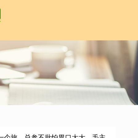
军一个旅，总参不批怕胃口太大，毛主