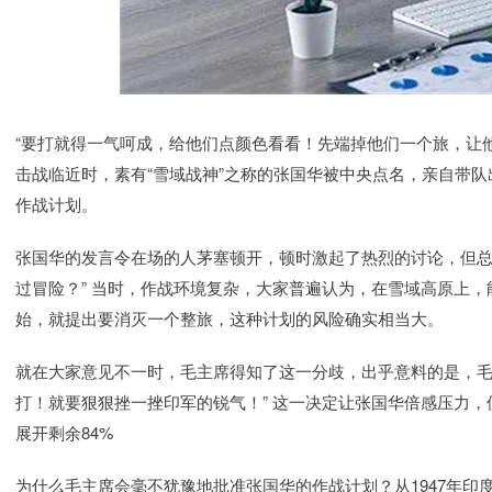
“要打就得一气呵成，给他们点颜色看看！先端掉他们一个旅，让他们
击战临近时，素有“雪域战神”之称的张国华被中央点名，亲自带
作战计划。
张国华的发言令在场的人茅塞顿开，顿时激起了热烈的讨论，但总
过冒险？” 当时，作战环境复杂，大家普遍认为，在雪域高原上
始，就提出要消灭一个整旅，这种计划的风险确实相当大。
就在大家意见不一时，毛主席得知了这一分歧，出乎意料的是，毛
打！就要狠狠挫一挫印军的锐气！” 这一决定让张国华倍感压力
展开剩余84%
为什么毛主席会毫不犹豫地批准张国华的作战计划？从1947年