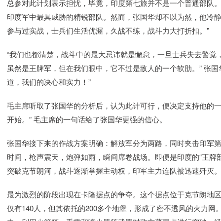
总参对此计划表示担忧，毕竟，印度第七旅并不是一个普通部队
印度军中最具威胁的精锐部队。然而，张国华却不以为然，他冷静
参与过实战，士兵们生活优渥，久战不练，战斗力大打折扣。”
“我们也都清楚，战斗中的最大忌讳就是懈怠，一旦士兵失去警觉
虽然是王牌军，但在我们眼中，它不过是敌人的一个软肋。” 张国
道，我们的决心和实力！”
毛主席听取了张国华的分析后，认为此计可行，便决定支持他的一
开始。” 毛主席的一句话给了张国华更强的信心。
张国华接下来的作战方案明确：解放军分为两路，同时夹击印军第七旅
时间，枪声震天，炮弹如雨，瞬间席卷战场。即便是印度的“王牌
突破克节朗河，战斗逐渐掌握主动权，印军主力连队被迅速歼灭
最为激烈的阶段出现在卡隆据点的争夺。这个据点位于克节朗地
仅有140人，但其依托的200多个地堡，形成了密不透风的火力