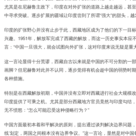
尤其是在尼赫鲁主政下，印度在对外扩张的道路上越走越远，甚
中寻求突破。逐步扩展的疆域让印度尝到了所谓“强大”的甜头，
印度的扩张野心并没有止步于此，西藏地区成为了他们的下一目
兴趣。1951年，解放军完成了西藏的解放，而这一历史事实本应
言：“中国一旦强大，就会试图向外扩张，这对印度来说无疑是重大
这一言论显得十分荒谬，西藏自古以来就是中国的不可分割的一
画脚？但尼赫鲁对此并不认同，逐步觉得有机会趁中国的弱势时期
各种措施。
特别是在西藏解放初期，中国并没有立即对西藏进行社会大规模
印度提供了可乘之机。尤其是部分西藏地方官员竟然与印度勾结
无不愤怒：“怎么可能忍受这种侵略行为？”
中国方面最初本着和平解决的原则，提出通过谈判解决边界问题，
线’划定，两国之间根本没有边界争议。”这一言论，显然是对中