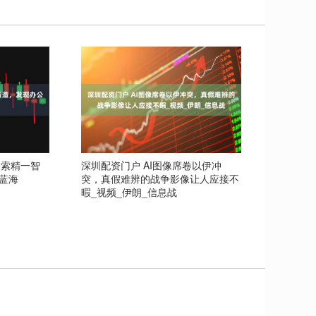
探索精一智
深圳配资门户 AI图像席卷以伊冲
蓝海
突，真假难辨的战争影像让人应接不
暇_视频_伊朗_信息战