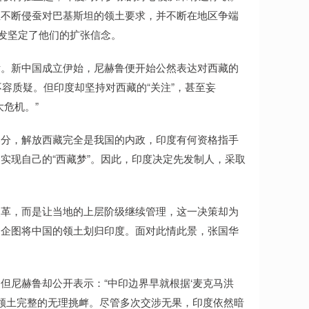
至不断侵蚕对巴基斯坦的领土要求，并不断在地区争端
越发坚定了他们的扩张信念。
标。新中国成立伊始，尼赫鲁便开始公然表达对西藏的
不容质疑。但印度却坚持对西藏的“关注”，甚至妄
危机。”
部分，解放西藏完全是我国的内政，印度有何资格指手
实现自己的“西藏梦”。因此，印度决定先发制人，采取
改革，而是让当地的上层阶级继续管理，这一决策却为
，企图将中国的领土划归印度。面对此情此景，张国华
但尼赫鲁却公开表示：“中印边界早就根据‘麦克马洪
国领土完整的无理挑衅。尽管多次交涉无果，印度依然暗