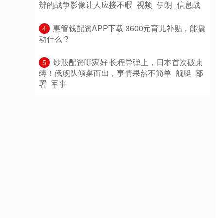
辨的战争影像让人应接不暇_视频_伊朗_信息战
​惠管钱配资APP下载 3600元育儿补贴，能撬
4
动什么？
​炒股配资哪家好 长程导弹上，日本首次破束
5
缚！俄舰队倾巢而出，事情果然不简单_舰艇_部
署_军事