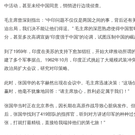
中活动，甚至未经中国同意，悄悄进行边境侦查。
毛主席曾深刻指出：“中印问题不仅仅是两国之间的事，背后还有
迫出局，我们决不能让他们得逞。” 毛主席的深思熟虑使得中国
分，甚至多次高调宣扬“印度强于中国”的论调，试图压制中国的崛
到了1959年，印度在美苏的支持下愈加猖狂，开始大肆推动所谓
建了多个军事据点。1962年10月，印度正式挑起了大规模武装
政治局扩大会议，研究对印策略。
此时，张国华的名字赫然出现在会议中。毛主席迅速决策：“这场仗
赢时，他毫不犹豫地回答：“请主席放心，胜利必定属于我们！”
张国华当时正在北京养伤，因长期在高原作战导致心脏病发作。
后，张国华找到了419部队的指挥官，听到对方讲述印军的种种过
张，打就打最精锐，直接给我端掉他们的第七旅！”