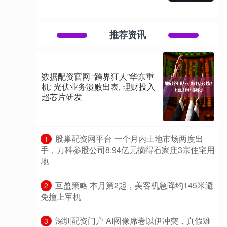
推荐资讯
数据配资官网 “跨界狂人”华东重
机: 光伏业务溃败出表, 理财投入
超芯片研发
​股巢配资网平台 一个月内土地市场两度出
1
手，万科参股公司8.94亿元摘得石家庄3宗住宅用
地
​互盈策略 本月第2起，美客机急降约145米避
2
免撞上军机
​深圳配资门户 AI图像席卷以伊冲突，真假难
3